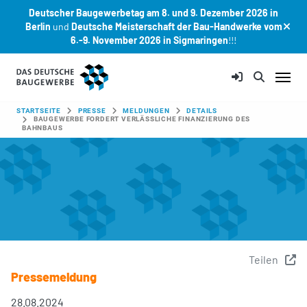
Deutscher Baugewerbetag am 8. und 9. Dezember 2026 in
Berlin
und
Deutsche Meisterschaft der Bau-Handwerke vom
6.-9. November 2026 in Sigmaringen
!!!
Zum Hauptinhalt springen
SIE SIND HIER:
STARTSEITE
PRESSE
MELDUNGEN
DETAILS
BAUGEWERBE FORDERT VERLÄSSLICHE FINANZIERUNG DES
BAHNBAUS
Teilen
Pressemeldung
28.08.2024