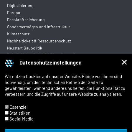
Digitalisierung
Europa
Fachkräftesicherung
Sondervermögen und Infrastruktur
Klimaschutz
Nachhaltigkeit & Ressourcenschutz
Neustart Baupolitik
Kreislaufwirtschaft: Die Mantelverordnung
Datenschutzeinstellungen
Mittelstandsgerechte Vergabe
Wohnungsbau
Wir nutzen Cookies auf unserer Website. Einige von ihnen sind
notwendig, um den technischen Betrieb der Seite zu
gewährleisten, während andere uns helfen, die Funktionalität zu
Rechtliches
verbessern und die Zugriffe auf unsere Website zu analysieren.
Kontakt
Impressum
Essenziell
Datenschutz
Statistiken
Whistleblowing und Meldewege
Social Media