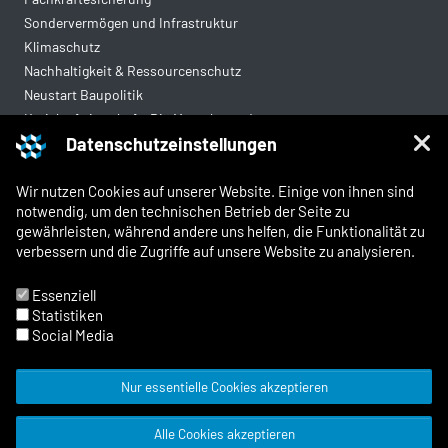
Sondervermögen und Infrastruktur
Klimaschutz
Nachhaltigkeit & Ressourcenschutz
Neustart Baupolitik
Kreislaufwirtschaft: Die Mantelverordnung
Datenschutzeinstellungen
Mittelstandsgerechte Vergabe
Wohnungsbau
Wir nutzen Cookies auf unserer Website. Einige von ihnen sind
notwendig, um den technischen Betrieb der Seite zu
gewährleisten, während andere uns helfen, die Funktionalität zu
Rechtliches
verbessern und die Zugriffe auf unsere Website zu analysieren.
Kontakt
Impressum
Essenziell
Datenschutz
Statistiken
Whistleblowing und Meldewege
Social Media
Nur essentielle Cookies akzeptieren
© 2026 Zentralverband Deutsches
Alle Cookies akzeptieren
Baugewerbe
Facebook
X
Instagram
LinkedIn