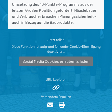
Umsetzung des 10-Punkte-Programms aus der
letzten Großen Koalition gefordert. Häuslebauer
und Verbraucher brauchen Planungssicherheit –
auch in Bezug auf die Bauprodukte.
Jetzt teilen
Diese Funktion ist aufgrund fehlender Cookie-Einwilligung
deaktiviert.
Social Media Cookies erlauben & laden
URL kopieren
Versenden/Drucken