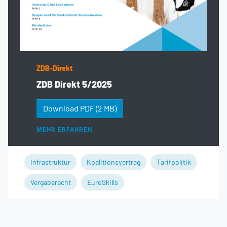
ZDB-Direkt
ZDB Direkt 5/2025
Download PDF
(2 MB)
MEHR ERFAHREN
Infrastruktur
Koalitionsvertrag
Tarifpolitik
Vergaberecht
EuroSkills