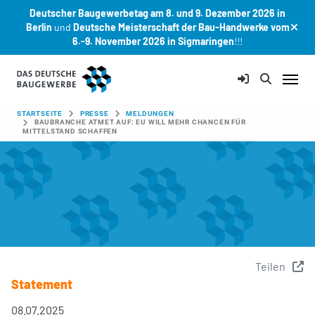
Deutscher Baugewerbetag am 8. und 9. Dezember 2026 in
Berlin
und
Deutsche Meisterschaft der Bau-Handwerke vom
6.-9. November 2026 in Sigmaringen
!!!
Zum Hauptinhalt springen
SIE SIND HIER:
STARTSEITE
PRESSE
MELDUNGEN
BAUBRANCHE ATMET AUF: EU WILL MEHR CHANCEN FÜR
MITTELSTAND SCHAFFEN
Teilen
Statement
08.07.2025