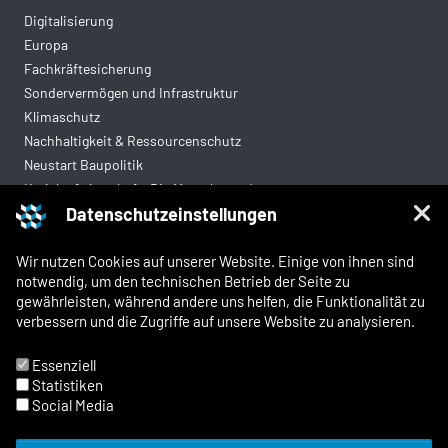
Digitalisierung
Europa
Fachkräftesicherung
Sondervermögen und Infrastruktur
Klimaschutz
Nachhaltigkeit & Ressourcenschutz
Neustart Baupolitik
Kreislaufwirtschaft: Die Mantelverordnung
Datenschutzeinstellungen
Mittelstandsgerechte Vergabe
Wohnungsbau
Wir nutzen Cookies auf unserer Website. Einige von ihnen sind
notwendig, um den technischen Betrieb der Seite zu
gewährleisten, während andere uns helfen, die Funktionalität zu
Rechtliches
verbessern und die Zugriffe auf unsere Website zu analysieren.
Kontakt
Impressum
Essenziell
Datenschutz
Statistiken
Whistleblowing und Meldewege
Social Media