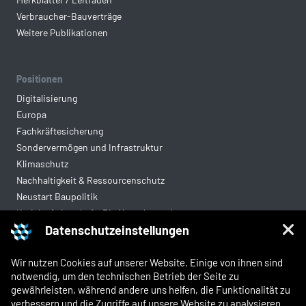
Verbraucher-Bauverträge
Weitere Publikationen
Positionen
Digitalisierung
Europa
Fachkräftesicherung
Sondervermögen und Infrastruktur
Klimaschutz
Nachhaltigkeit & Ressourcenschutz
Neustart Baupolitik
Kreislaufwirtschaft: Die Mantelverordnung
Datenschutzeinstellungen
Mittelstandsgerechte Vergabe
Wohnungsbau
Wir nutzen Cookies auf unserer Website. Einige von ihnen sind
notwendig, um den technischen Betrieb der Seite zu
gewährleisten, während andere uns helfen, die Funktionalität zu
Rechtliches
verbessern und die Zugriffe auf unsere Website zu analysieren.