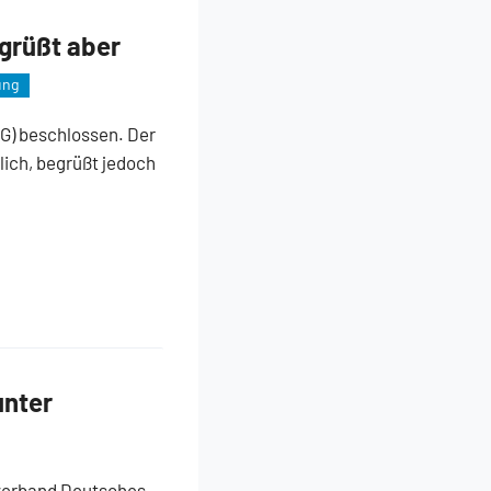
egrüßt aber
ung
G) beschlossen. Der
ich, begrüßt jedoch
unter
lverband Deutsches