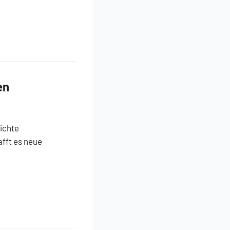
en
ichte
afft es neue