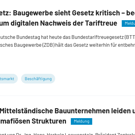
etz: Baugewerbe sieht Gesetz kritisch – b
m digitalen Nachweis der Tariftreue
Meld
utsche Bundestag hat heute das Bundestariftreuegesetz (BTT
ches Baugewerbe (ZDB) hält das Gesetz weiterhin für entbehrl
tsmarkt
Beschäftigung
Mittelständische Bauunternehmen leiden 
nd mafiösen Strukturen
Meldung
nt von Dr.-Ing. Hans-Hartwig Loewenstein, Präsident Zentra