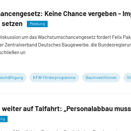
ncengesetz: Keine Chance vergeben - Imp
 setzen
Meldung
 Diskussion um das Wachstumschancengesetz fordert Felix Pak
r Zentralverband Deutsches Baugewerbe, die Bundesregierung
schließen un
eschäftigung
KFW-Förderprogramme
Bauinvestitionen
St
eiter auf Talfahrt: „Personalabbau muss
ung