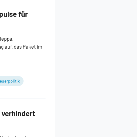
ulse für
leppa,
 auf, das Paket im
euerpolitik
 verhindert