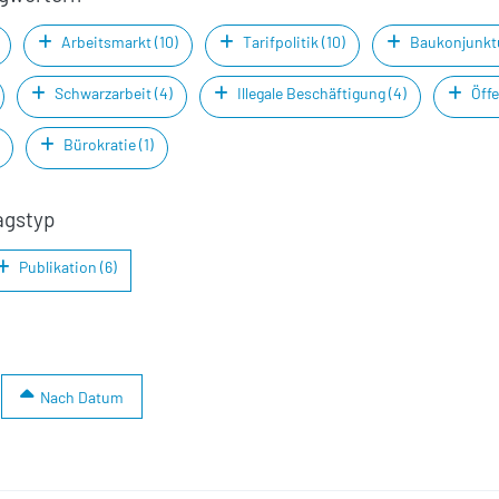
Arbeitsmarkt (10)
Tarifpolitik (10)
Baukonjunktu
Schwarzarbeit (4)
Illegale Beschäftigung (4)
Öffe
Bürokratie (1)
agstyp
Publikation (6)
Nach Datum