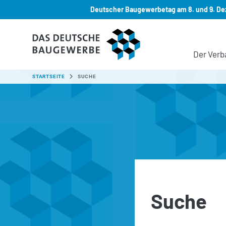
Deutscher Baugewerbetag am 8. und 9. Dez
Zum Hauptinhalt springen
Der Verb
SIE SIND HIER:
STARTSEITE
SUCHE
Suche