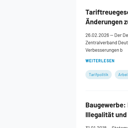
Tariftreueges
Änderungen zu
26.02.2026
— Der De
Zentralverband Deuts
Verbesserungen b
WEITERLESEN
Tarifpolitik
Arbei
Baugewerbe: 
Illegalität u
31.01.2018
— Stateme