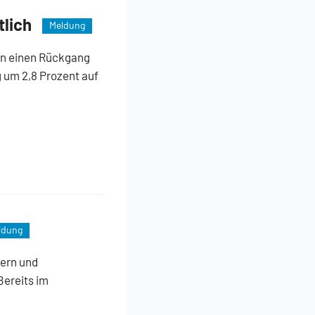
tlich
Meldung
en einen Rückgang
 um 2,8 Prozent auf
ldung
kern und
Bereits im