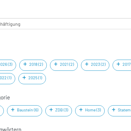
026 (3)
2018 (2)
2021 (2)
2023 (2)
2017 
022 (1)
2025 (1)
gorie
Baustein (6)
ZDB (3)
Home (3)
Stateme
agwörtern