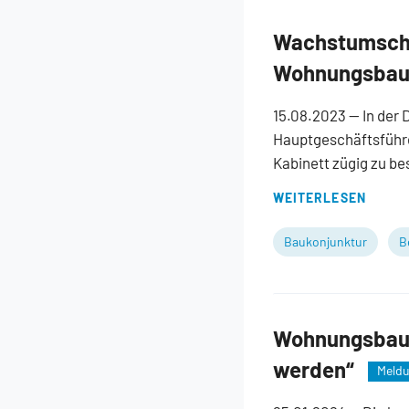
Wachstumscha
Wohnungsbau
15.08.2023
— In der
Hauptgeschäftsführe
Kabinett zügig zu be
WEITERLESEN
Baukonjunktur
B
Wohnungsbau w
werden“
Meld