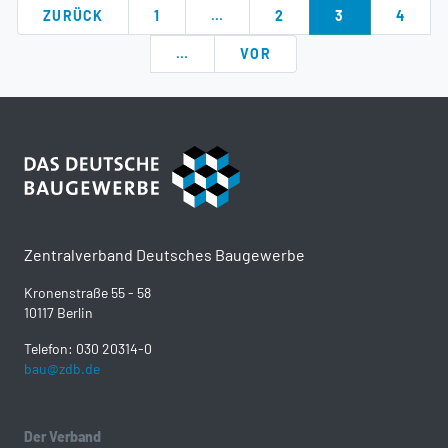
ZURÜCK
1
…
2
3
4
…
VOR
Zentralverband Deutsches Baugewerbe
Kronenstraße 55 - 58
10117 Berlin
Telefon: 030 20314-0
bau@zdb.de
Der Verband