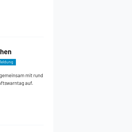
chen
eldung
 gemeinsam mit rund
ftswarntag auf.