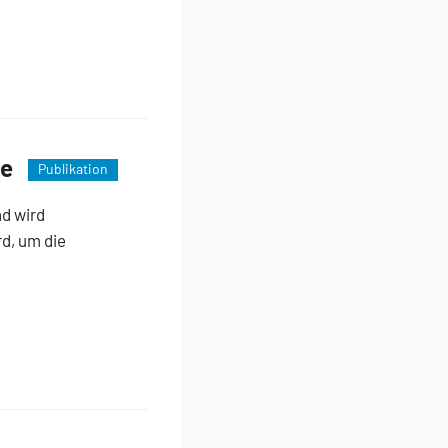
be
Publikation
nd wird
d, um die