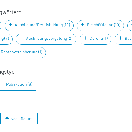
agwörtern
Ausbildung/Berufsbildung (10)
Beschäftigung (10)
g (7)
Ausbildungsvergütung (2)
Corona (1)
Bauk
Rentenversicherung (1)
agstyp
Publikation (6)
Nach Datum