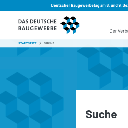
Deutscher Baugewerbetag am 8. und 9. Dez
Zum Hauptinhalt springen
Der Verb
SIE SIND HIER:
STARTSEITE
SUCHE
Suche