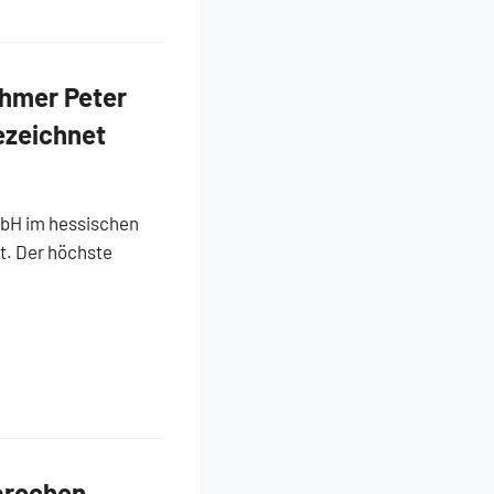
hmer Peter
ezeichnet
mbH im hessischen
t. Der höchste
brochen